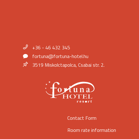
+36 - 46 432 345
fortuna@fortuna-hotel.hu
3519 Miskolctapolca, Csabai str. 2.
Contact Form
Room rate information