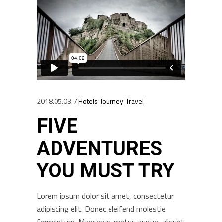
2018.05.03.
Hotels
Journey
Travel
FIVE
ADVENTURES
YOU MUST TRY
Lorem ipsum dolor sit amet, consectetur
adipiscing elit. Donec eleifend molestie
fermentum. Maecenas metus augue, aliquet