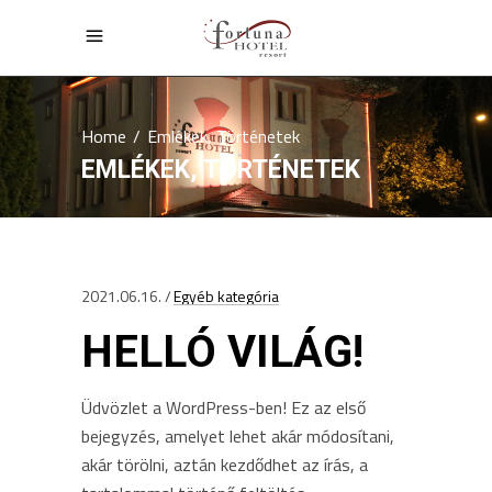
Home
/
Emlékek, Történetek
EMLÉKEK, TÖRTÉNETEK
2021.06.16.
Egyéb kategória
HELLÓ VILÁG!
Üdvözlet a WordPress-ben! Ez az első
bejegyzés, amelyet lehet akár módosítani,
akár törölni, aztán kezdődhet az írás, a