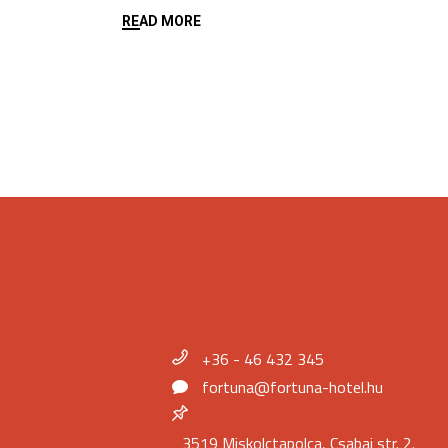
READ MORE
+36 - 46 432 345
fortuna@fortuna-hotel.hu
3519 Miskolctapolca, Csabai str. 2.