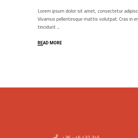
Lorem ipsum dolor sit amet, consectetur adipisci
Vivamus pellentesque mattis volutpat. Cras in e
tincidunt
READ MORE
+36 - 46 432 345