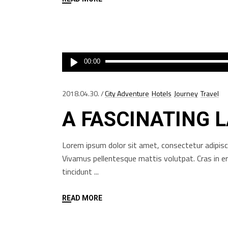
Audió
00:00
lejátszó
2018.04.30.
City Adventure
Hotels
Journey
Travel
A FASCINATING 
Lorem ipsum dolor sit amet, consectetur adipisci
Vivamus pellentesque mattis volutpat. Cras in e
tincidunt
READ MORE