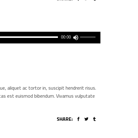
A
00:00
hangerő
növeléséhez,
illetőleg
csökkentéséhez
a
Fel/Le
aliquet ac tortor in, suscipit hendrerit risus.
billentyűket
gestas est euismod bibendum. Vivamus vulputate
kell
használni.
SHARE: