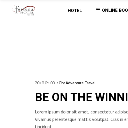
ONLINE BOO
HOTEL
Home
/
Posts Tagged "Photography"
PHOTOGRAPHY TAG
2018.05.03.
City Adventure
Travel
BE ON THE WINNI
Lorem ipsum dolor sit amet, consectetur adipisci
Vivamus pellentesque mattis volutpat. Cras in e
tincidunt