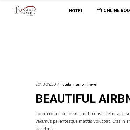
ONLINE BOO
HOTEL
Home
/
Posts Tagged "Guides"
(Page 2)
GUIDES TAG
2018.04.30.
Hotels
Interior
Travel
BEAUTIFUL AIRB
Lorem ipsum dolor sit amet, consectetur adipisci
Vivamus pellentesque mattis volutpat. Cras in e
tincidunt