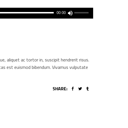
A
00:00
hangerő
növeléséhez,
illetőleg
csökkentéséhez
a
Fel/Le
aliquet ac tortor in, suscipit hendrerit risus.
billentyűket
gestas est euismod bibendum. Vivamus vulputate
kell
használni.
SHARE: