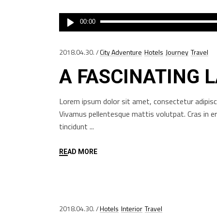
Audió
00:00
lejátszó
2018.04.30.
City Adventure
Hotels
Journey
Travel
A FASCINATING 
Lorem ipsum dolor sit amet, consectetur adipisci
Vivamus pellentesque mattis volutpat. Cras in e
tincidunt
READ MORE
2018.04.30.
Hotels
Interior
Travel