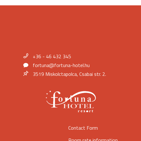
+36 - 46 432 345
fortuna@fortuna-hotel.hu
3519 Miskolctapolca, Csabai str. 2.
Contact Form
Room rate information