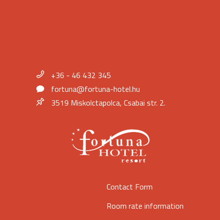
+36 - 46 432 345
fortuna@fortuna-hotel.hu
3519 Miskolctapolca, Csabai str. 2.
Contact Form
Room rate information